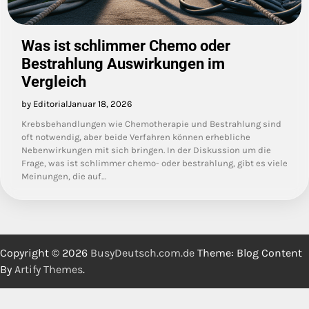
Was ist schlimmer Chemo oder
Bestrahlung Auswirkungen im
Vergleich
by Editorial
Januar 18, 2026
Krebsbehandlungen wie Chemotherapie und Bestrahlung sind
oft notwendig, aber beide Verfahren können erhebliche
Nebenwirkungen mit sich bringen. In der Diskussion um die
Frage, was ist schlimmer chemo- oder bestrahlung, gibt es viele
Meinungen, die auf…
Copyright © 2026
BusyDeutsch.com.de
Theme: Blog Content
By
Artify Themes
.