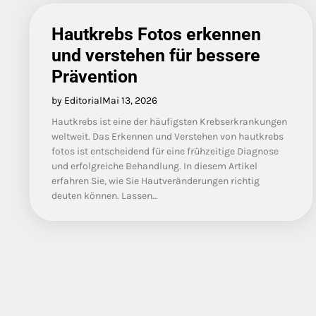
Hautkrebs Fotos erkennen
und verstehen für bessere
Prävention
by Editorial
Mai 13, 2026
Hautkrebs ist eine der häufigsten Krebserkrankungen
weltweit. Das Erkennen und Verstehen von hautkrebs
fotos ist entscheidend für eine frühzeitige Diagnose
und erfolgreiche Behandlung. In diesem Artikel
erfahren Sie, wie Sie Hautveränderungen richtig
deuten können. Lassen…