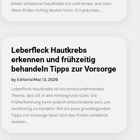
bilder schwarzer hautkrebs ein und lernen, wie man
diese Bilder richtig deuten kann. Ein präzises…
Leberfleck Hautkrebs
erkennen und frühzeitig
behandeln Tipps zur Vorsorge
by Editorial
Mai 13, 2026
Leberfleck Hautkrebs ist ein ernstzunehmendes
Thema, das oft in den Hintergrund rückt. Die
Früherkennung kann jedoch entscheidend sein, um
rechtzeitig zu handeln. Mit ein paar grundlegenden
Tipps zur Vorsorge lässt sich das Risiko erheblich
senken.…