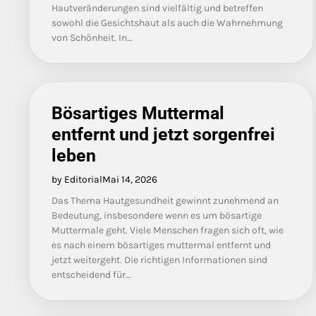
Hautveränderungen sind vielfältig und betreffen
sowohl die Gesichtshaut als auch die Wahrnehmung
von Schönheit. In…
Bösartiges Muttermal
entfernt und jetzt sorgenfrei
leben
by Editorial
Mai 14, 2026
Das Thema Hautgesundheit gewinnt zunehmend an
Bedeutung, insbesondere wenn es um bösartige
Muttermale geht. Viele Menschen fragen sich oft, wie
es nach einem bösartiges muttermal entfernt und
jetzt weitergeht. Die richtigen Informationen sind
entscheidend für…