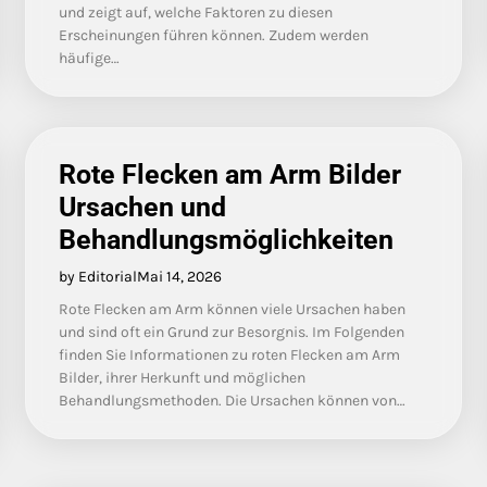
und zeigt auf, welche Faktoren zu diesen
Erscheinungen führen können. Zudem werden
häufige…
Rote Flecken am Arm Bilder
Ursachen und
Behandlungsmöglichkeiten
by Editorial
Mai 14, 2026
Rote Flecken am Arm können viele Ursachen haben
und sind oft ein Grund zur Besorgnis. Im Folgenden
finden Sie Informationen zu roten Flecken am Arm
Bilder, ihrer Herkunft und möglichen
Behandlungsmethoden. Die Ursachen können von…