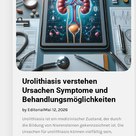
Urolithiasis verstehen
Ursachen Symptome und
Behandlungsmöglichkeiten
by Editorial
Mai 12, 2026
Urolithiasis ist ein medizinischer Zustand, der durch
die Bildung von Nierensteinen gekennzeichnet ist. Die
Ursachen für urolithiasis können vielfältig sein,