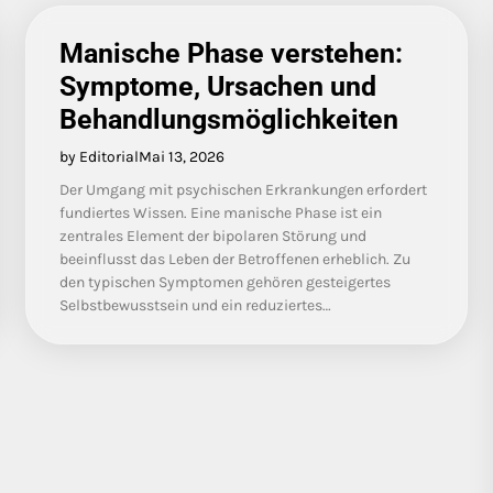
Manische Phase verstehen:
Symptome, Ursachen und
Behandlungsmöglichkeiten
by Editorial
Mai 13, 2026
Der Umgang mit psychischen Erkrankungen erfordert
fundiertes Wissen. Eine manische Phase ist ein
zentrales Element der bipolaren Störung und
beeinflusst das Leben der Betroffenen erheblich. Zu
den typischen Symptomen gehören gesteigertes
Selbstbewusstsein und ein reduziertes…