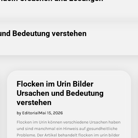
 und Bedeutung verstehen
Flocken im Urin Bilder
Ursachen und Bedeutung
verstehen
by Editorial
Mai 15, 2026
Flocken im Urin können verschiedene Ursachen haben
und sind manchmal ein Hinweis auf gesundheitliche
Probleme. Der Artikel behandelt flocken im urin bilder