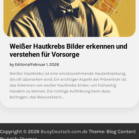
Weißer Hautkrebs Bilder erkennen und
verstehen für Vorsorge
by Editorial
Februar 1, 2026
Weißer Hautkrebs ist eine ernstzunehmende Hauterkrankung,
die oft übersehen wird. Ein wichtiger Aspekt der Prävention ist
das Erkennen von weißer hautkrebs bilder, um frühzeitig
handeln zu können. Die richtige Aufklärung kann dazu
beitragen, das Bewusstsein…
Copyright © 2026
BusyDeutsch.com.de
Theme: Blog Content
By
Artify Themes
.