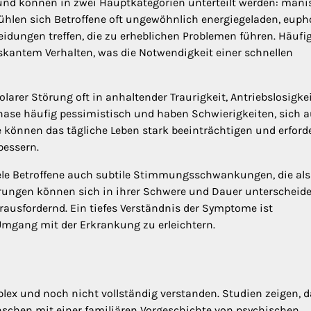
 und können in zwei Hauptkategorien unterteilt werden: mani
hlen sich Betroffene oft ungewöhnlich energiegeladen, euph
heidungen treffen, die zu erheblichen Problemen führen. Häufig
skantem Verhalten, was die Notwendigkeit einer schnellen
arer Störung oft in anhaltender Traurigkeit, Antriebslosigke
 Phase häufig pessimistisch und haben Schwierigkeiten, sich a
 können das tägliche Leben stark beeinträchtigen und erford
bessern.
viele Betroffene auch subtile Stimmungsschwankungen, die als
erungen können sich in ihrer Schwere und Dauer unterscheide
rausfordernd. Ein tiefes Verständnis der Symptome ist
Umgang mit der Erkrankung zu erleichtern.
ex und noch nicht vollständig verstanden. Studien zeigen, 
enschen mit einer familiären Vorgeschichte von psychischen