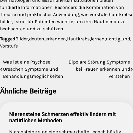
Dermatologen und Gesundheitsinstitutionen bieten
fundierte Informationen. Besonders die Kombination von
Theorie und praktischer Anwendung, wie vorstufe hautkrebs:
bilder, istrat für Patienten wichtig, um ihre Haut genau zu
beobachten und zu schützen.
Tagged
Bilder
,
deuten
,
erkennen
,
Hautkrebs
,
lernen
,
richtig
,
und
,
Vorstufe
Was ist eine Psychose
Bipolare Störung Symptome
Beitragsnavigation
Ursachen Symptome und
bei Frauen erkennen und
Behandlungsmöglichkeiten
verstehen
Ähnliche Beiträge
Nierensteine Schmerzen effektiv lindern mit
natürlichen Methoden
Nierensteine sind eine schmerzhafte, jedoch häufig