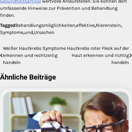
Gesundheitsartikel
wertvolle Anlaufstellen. Sie können dort
umfassende Hinweise zur Prävention und Behandlung
finden.
Tagged
Behandlungsmöglichkeiten
,
effektive
,
Nierenstein
,
Symptome
,
und
,
Ursachen
Weißer Hautkrebs Symptome
Hautkrebs roter Fleck auf der
Beitragsnavigation
erkennen und rechtzeitig
Haut erkennen und richtig
handeln
handeln
Ähnliche Beiträge