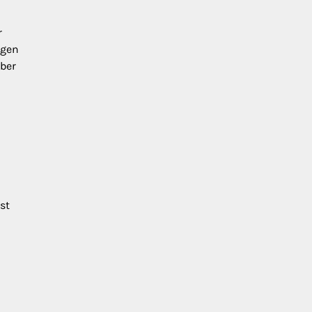
r
ngen
über
st