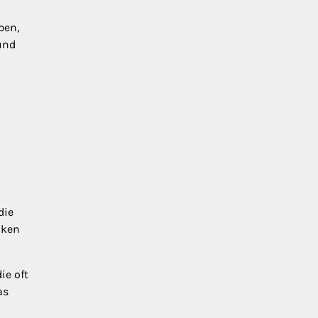
pen,
und
die
iken
ie oft
as