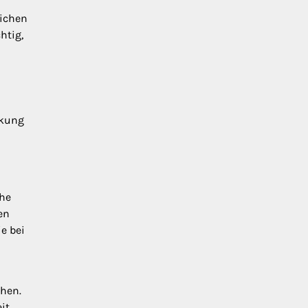
lichen
htig,
nkung
che
en
e bei
chen.
it