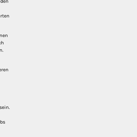
 den
arten
inen
ch
n.
eren
sein.
ebs