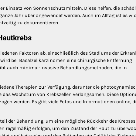
r Einsatz von Sonnenschutzmitteln. Diese helfen, die schäd
anze Jahr über angewendet werden. Auch im Alltag ist es wic
htzeitig zu dokumentieren.
Hautkrebs
edenen Faktoren ab, einschließlich des Stadiums der Erkra
 wird bei Basalzellkarzinomen eine chirurgische Entfernung
Es gibt auch minimal-invasive Behandlungsmethoden, die in
hiedene Therapien zur Verfügung, darunter die photodynamis
ie das Wachstum von Krebszellen verlangsamen. Diese Option
ogen werden. Es gibt viele Fotos und Informationen online, di
dteil der Behandlung, um eine mögliche Rückkehr des Krebses
ten regelmäßig erfolgen, um den Zustand der Haut zu überwa
eilung beitragen und den Patienten ein Gefühl der Sicherhe