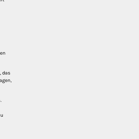
den
, das
agen,
.
zu