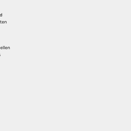
nd
eten
ellen
s