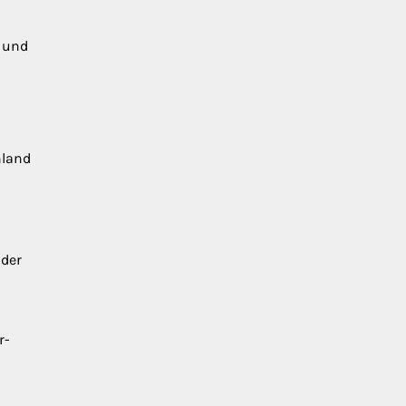
n und
hland
 der
r-