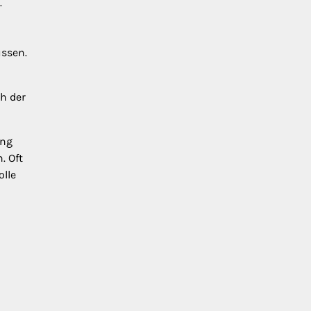
.
ussen.
h der
ung
. Oft
lle