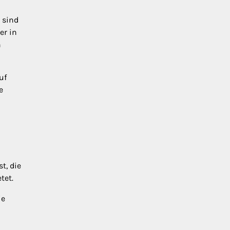
 sind
er in
n
uf
e
t, die
tet.
ie