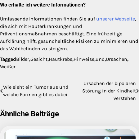
Wo erhalte ich weitere Informationen?
Umfassende Informationen finden Sie auf
unserer Webseite
,
die sich mit Hauterkrankungen und
Präventionsmaßnahmen beschäftigt. Eine frühzeitige
Aufklärung hilft, gesundheitliche Risiken zu minimieren und
das Wohlbefinden zu steigern.
Tagged
Bilder
,
Gesicht
,
Hautkrebs
,
Hinweise
,
und
,
Ursachen
,
Weißer
Ursachen der bipolaren
Beitragsnavigation
Wie sieht ein Tumor aus und
Störung in der Kindheit
welche Formen gibt es dabei
verstehen
Ähnliche Beiträge