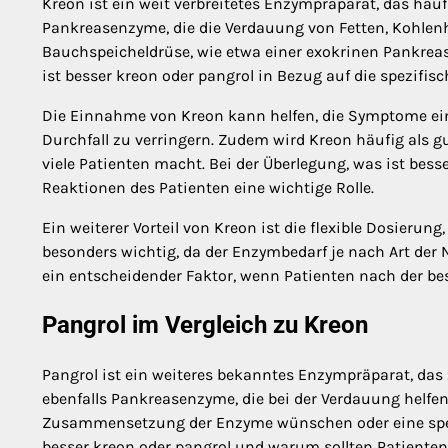
Kreon ist ein weit verbreitetes Enzympräparat, das häu
Pankreasenzyme, die die Verdauung von Fetten, Kohlen
Bauchspeicheldrüse, wie etwa einer exokrinen Pankreasi
ist besser kreon oder pangrol in Bezug auf die spezifi
Die Einnahme von Kreon kann helfen, die Symptome e
Durchfall zu verringern. Zudem wird Kreon häufig als g
viele Patienten macht. Bei der Überlegung, was ist bess
Reaktionen des Patienten eine wichtige Rolle.
Ein weiterer Vorteil von Kreon ist die flexible Dosierun
besonders wichtig, da der Enzymbedarf je nach Art de
ein entscheidender Faktor, wenn Patienten nach der b
Pangrol im Vergleich zu Kreon
Pangrol ist ein weiteres bekanntes Enzympräparat, das 
ebenfalls Pankreasenzyme, die bei der Verdauung helfen.
Zusammensetzung der Enzyme wünschen oder eine speziel
besser kreon oder pangrol und warum sollten Patiente