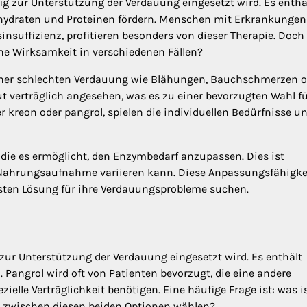
fig zur Unterstützung der Verdauung eingesetzt wird. Es enthä
hydraten und Proteinen fördern. Menschen mit Erkrankungen
nsuffizienz, profitieren besonders von dieser Therapie. Doch
sche Wirksamkeit in verschiedenen Fällen?
iner schlechten Verdauung wie Blähungen, Bauchschmerzen o
ut verträglich angesehen, was es zu einer bevorzugten Wahl f
er kreon oder pangrol, spielen die individuellen Bedürfnisse u
g, die es ermöglicht, den Enzymbedarf anzupassen. Dies ist
r Nahrungsaufnahme variieren kann. Diese Anpassungsfähigkei
esten Lösung für ihre Verdauungsprobleme suchen.
zur Unterstützung der Verdauung eingesetzt wird. Es enthält
 Pangrol wird oft von Patienten bevorzugt, die eine andere
le Verträglichkeit benötigen. Eine häufige Frage ist: was i
n zwischen diesen beiden Optionen wählen?