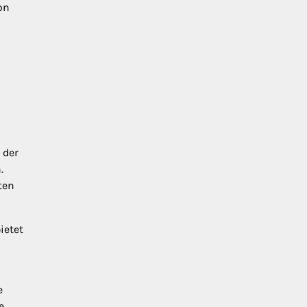
on
 der
.
ten
ietet
e
e