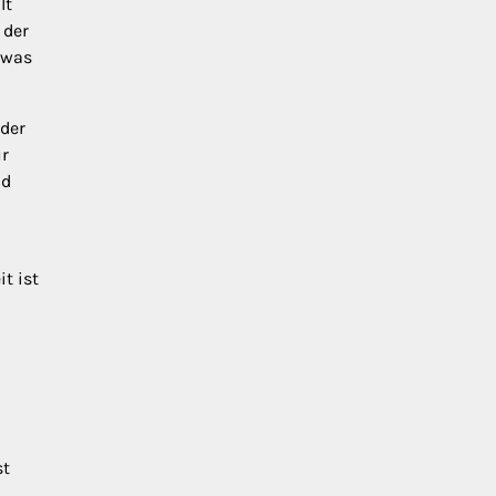
lt
 der
 was
der
ür
nd
t ist
st