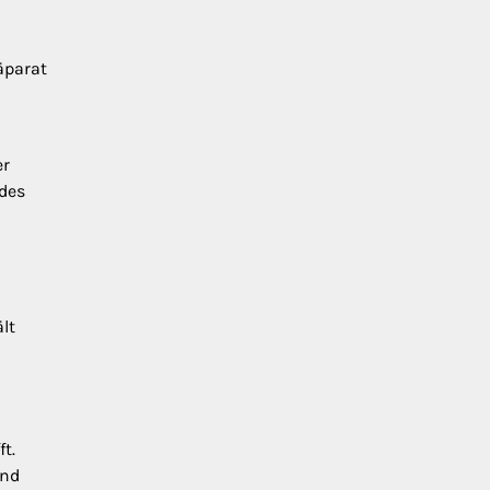
äparat
er
 des
lt
t.
und