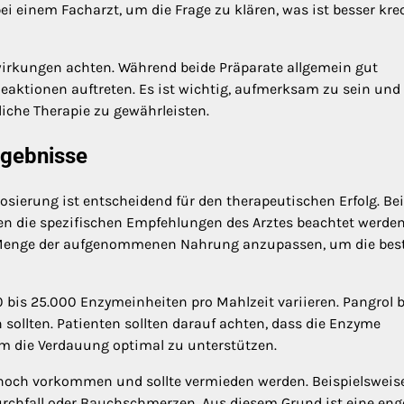
i einem Facharzt, um die Frage zu klären, was ist besser kre
wirkungen achten. Während beide Präparate allgemein gut
 Reaktionen auftreten. Es ist wichtig, aufmerksam zu sein und
che Therapie zu gewährleisten.
rgebnisse
Dosierung ist entscheidend für den therapeutischen Erfolg. Bei
en die spezifischen Empfehlungen des Arztes beachtet werden
nd Menge der aufgenommenen Nahrung anzupassen, um die bes
 bis 25.000 Enzymeinheiten pro Mahlzeit variieren. Pangrol b
 sollten. Patienten sollten darauf achten, dass die Enzyme
m die Verdauung optimal zu unterstützen.
noch vorkommen und sollte vermieden werden. Beispielsweis
rchfall oder Bauchschmerzen. Aus diesem Grund ist eine eng