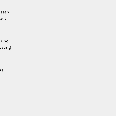
ussen
ellt
n und
Lösung
rs