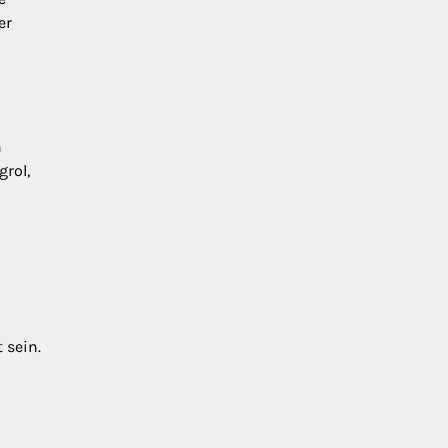
er
h
grol,
 sein.